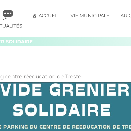
mune
ACCUEIL
VIE MUNICIPALE
AU 
TUALITÉS
évern
ER SOLIDAIRE
E
g centre rééducation de Trestel