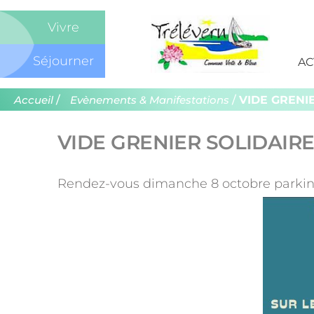
Com
Vivre
de
Séjourner
AC
Trél
/
/
VIDE GRENI
Accueil
Evènements & Manifestations
VIDE GRENIER SOLIDAIR
Rendez-vous dimanche 8 octobre parkin