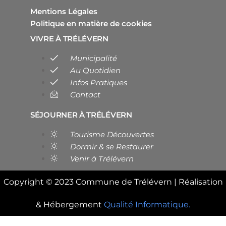
Mentions Légales
Politique en matière de cookies
VIVRE À TRÉLÉVERN
Municipalité
Au Quotidien
Infos Pratiques
Contact
SÉJOURNER À TRÉLÉVERN
Tourisme Découvertes
Dormir & se Restaurer
Venir à Trélévern
Copyright © 2023 Commune de Trélévern | Réalisation
& Hébergement
Qualité Informatique.