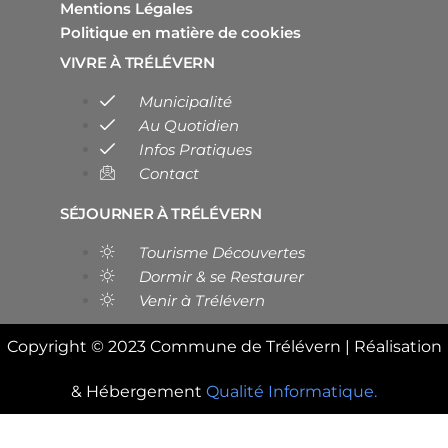
Mentions Légales
Politique en matière de cookies
VIVRE À TRÉLÉVERN
Municipalité
Au Quotidien
Infos Pratiques
Contact
SÉJOURNER À TRÉLÉVERN
Tourisme Découvertes
Dormir & se Restaurer
Venir à Trélévern
Copyright © 2023 Commune de Trélévern | Réalisation
& Hébergement
Qualité Informatique.