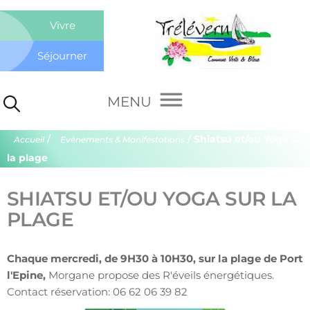
Co
Vivre
de
Séjourner
Tré
/
/
Shiatsu et/ou Yoga sur
Accueil
Evènements & Manifestations
la plage
SHIATSU ET/OU YOGA SUR LA
PLAGE
Chaque mercredi, de 9H30 à 10H30, sur la plage de Port
l'Epine,
Morgane propose des R'éveils énergétiques.
Contact réservation: 06 62 06 39 82