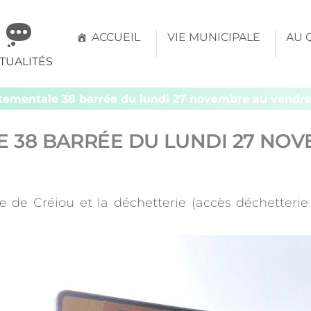
mune
ACCUEIL
VIE MUNICIPALE
AU 
TUALITÉS
évern
tementale 38 barrée du lundi 27 novembre au vendre
 38 BARRÉE DU LUNDI 27 NOV
 de Créiou et la déchetterie (accès déchetteri