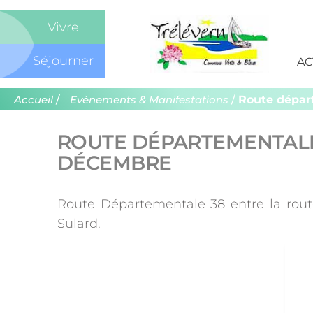
Com
Vivre
de
Séjourner
AC
Trél
/
/
Route dépar
Accueil
Evènements & Manifestations
ROUTE DÉPARTEMENTALE
DÉCEMBRE
Route Départementale 38 entre la route
Sulard.