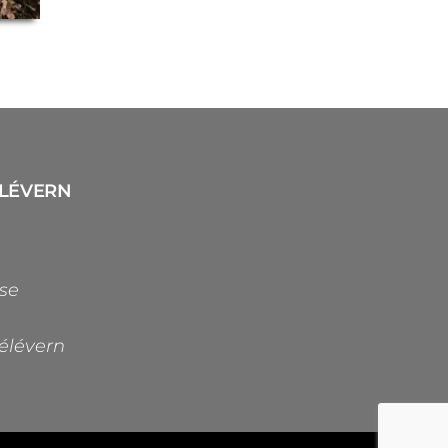
ÉLÉVERN
se
rélévern