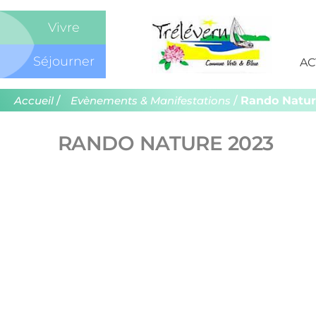
Com
Vivre
de
Séjourner
AC
Trél
/
/
Rando Natur
Accueil
Evènements & Manifestations
RANDO NATURE 2023