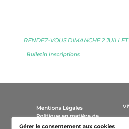
RENDEZ-VOUS DIMANCHE 2 JUILLET 
Bulletin Inscriptions
VI
Mentions Légales
Politique en matière de
cookies
Gérer le consentement aux cookies