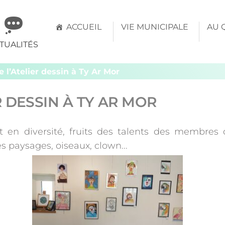
mune
ACCUEIL
VIE MUNICIPALE
AU 
TUALITÉS
évern
 l’Atelier dessin à Ty Ar Mor
R DESSIN À TY AR MOR
en diversité, fruits des talents des membres de 
es paysages, oiseaux, clown...