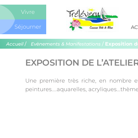
Com
Vivre
de
Séjourner
AC
Trél
/
/
Exposition de
Accueil
Evènements & Manifestations
EXPOSITION DE L’ATELIE
Une première très riche, en nombre et 
peintures....aquarelles, acryliques...thèm