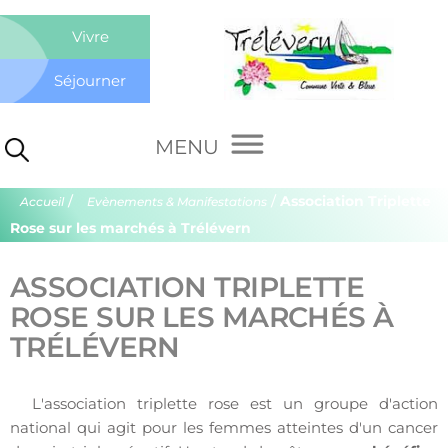
Co
Vivre
de
Séjourner
Tré
/
/
Association Triplette
Accueil
Evènements & Manifestations
Rose sur les marchés à Trélévern
ASSOCIATION TRIPLETTE
ROSE SUR LES MARCHÉS À
TRÉLÉVERN
L'association triplette rose est un groupe d'action
national qui agit pour les femmes atteintes d'un cancer