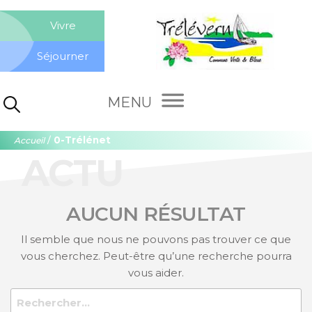
Aller
Co
au
Vivre
contenu
de
Séjourner
Tré
Rechercher :
/
0-Trélénet
Accueil
ACTU
AUCUN RÉSULTAT
Il semble que nous ne pouvons pas trouver ce que
vous cherchez. Peut-être qu’une recherche pourra
vous aider.
Rechercher :