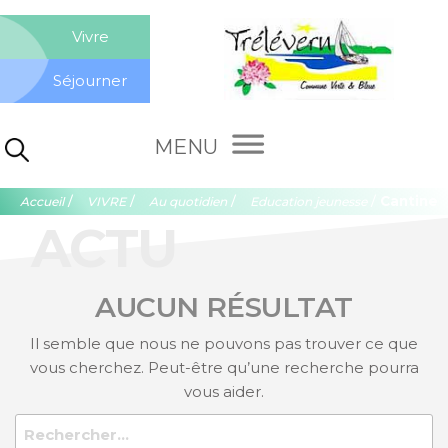
Aller
Co
au
Vivre
contenu
de
Séjourner
Tré
Rechercher :
/
/
/
/
Cantine
Accueil
VIVRE
Au quotidien
Education jeunesse
ACTU
AUCUN RÉSULTAT
Il semble que nous ne pouvons pas trouver ce que
vous cherchez. Peut-être qu’une recherche pourra
vous aider.
Rechercher :