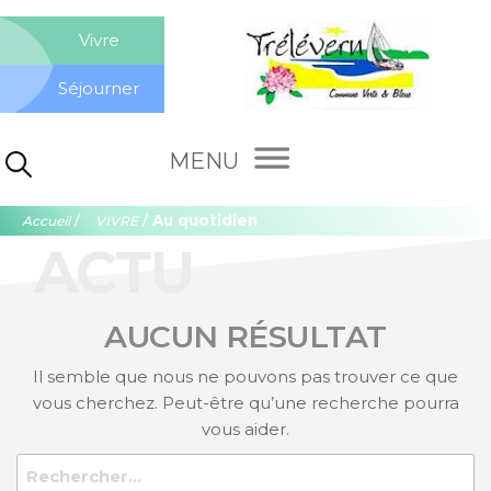
Aller
Co
au
Vivre
contenu
de
Séjourner
Tré
Rechercher :
/
/
Au quotidien
Accueil
VIVRE
ACTU
AUCUN RÉSULTAT
Il semble que nous ne pouvons pas trouver ce que
vous cherchez. Peut-être qu’une recherche pourra
vous aider.
Rechercher :