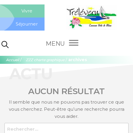
Aller
Co
au
Vivre
contenu
de
Séjourner
Tré
Rechercher :
/
/
archives
Accueil
ZZZ charte graphique
ACTU
AUCUN RÉSULTAT
Il semble que nous ne pouvons pas trouver ce que
vous cherchez. Peut-être qu’une recherche pourra
vous aider.
Rechercher :